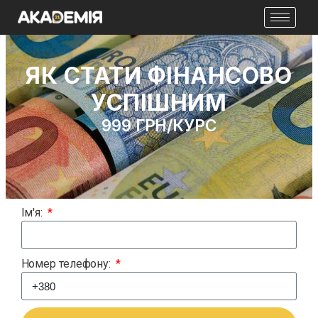
ЯК СТАТИ ФІНАНСОВО
УСПІШНИМ
999 ГРН/кУРС
Ім'я:
Номер телефону: