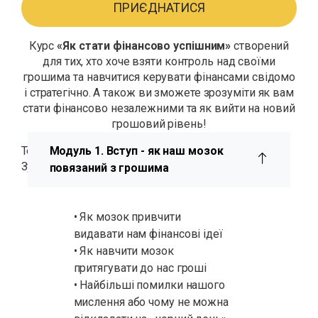
ПРИЄДНАТИСЯ
Курс
«Як стати фінансово успішним»
створений
для тих, хто хоче взяти контроль над своїми
грошима та навчитися керувати фінансами свідомо
і стратегічно. А також ви зможете зрозуміти як вам
стати фінансово незалежними та як вийти на новий
грошовий рівень!
Термін навчання –
Модуль 1. Вступ - як наш мозок
10 тижнів.
Зустрічаємось: один раз на тиждень!
повязаний з грошима
• Як мозок привчити
видавати нам фінансові ідеї
• Як навчити мозок
притягувати до нас гроші
• Найбільші помилки нашого
мислення або чому не можна